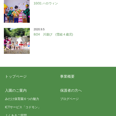
10/31 ハロウィン
2020.9.5
8/24 川遊び (雪組４歳児)
トップページ
事業概要
入園のご案内
保護者の方へ
みだけ保育園６つの魅力
ブログページ
ICTサービス「コドモン」
よくあるご質問