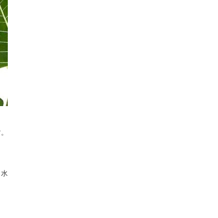
す。
、水